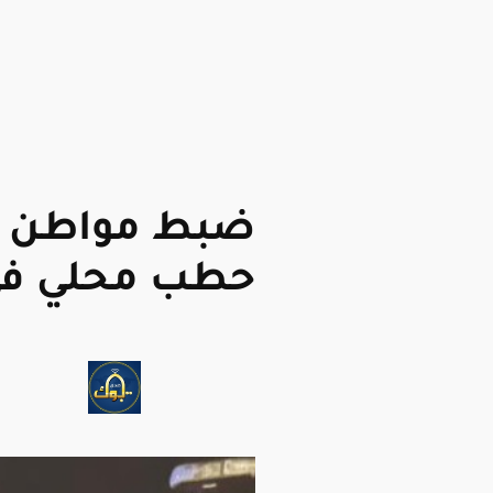
ضبط مواطن م
حطب محلي في