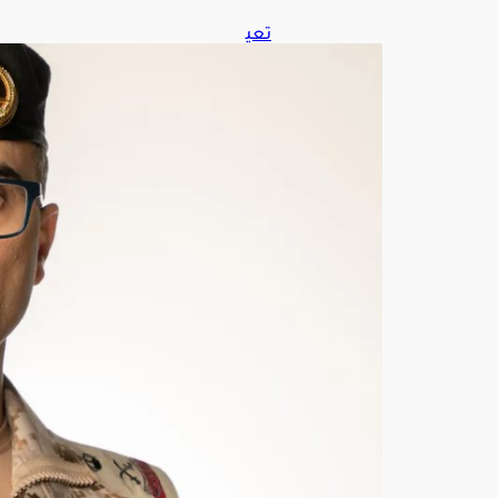
تعي
ين
قائد
للتح
الف
البح
ري
الدف
اعي
متع
دد
الجن
سي
ات
أغ
س
ط
س
6,
202