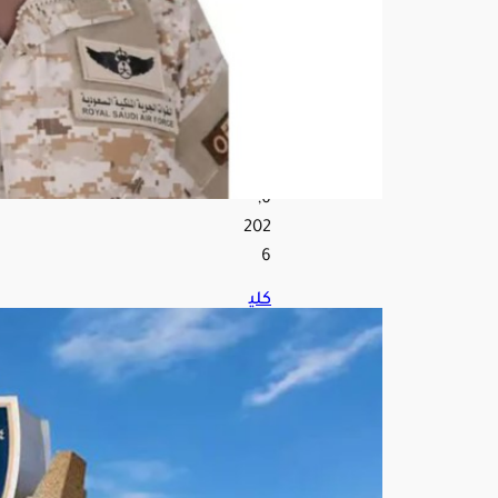
ة
كبير
ة
أغ
س
ط
س
6,
202
6
كلي
ة
المل
ك
فه
د
الأم
نية
تبدأ