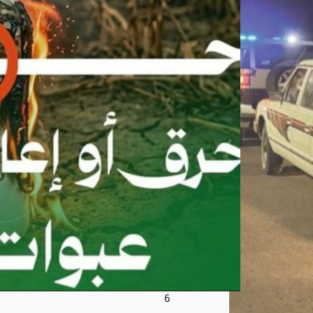
ت
المب
يدا
ت
أو
إعاد
ة
است
خدا
مها
في
المن
ازل
أغ
س
ط
س
6,
202
6