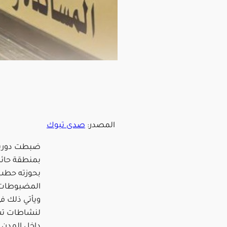
المصدر:
صدى تبوك
ضبطت دوريات
بمنطقة حائل 
بحوزته حطب
المضبوطات 
ويأتي ذلك في
لنشاطات تس
داخل المدن 