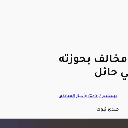
خالف بحوزته
 حائل
ديسمبر 7, 2025
::
أخبار المناطق
صدى تبوك