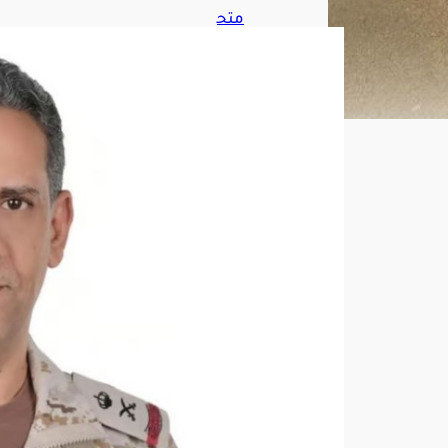
متح
دث
الدف
اع:
تهد
يدا
ت
حقي
قية
في
المن
طق
ة
وتح
الف
اليم
ن
يحق
ق
إنجا
زات
بحري