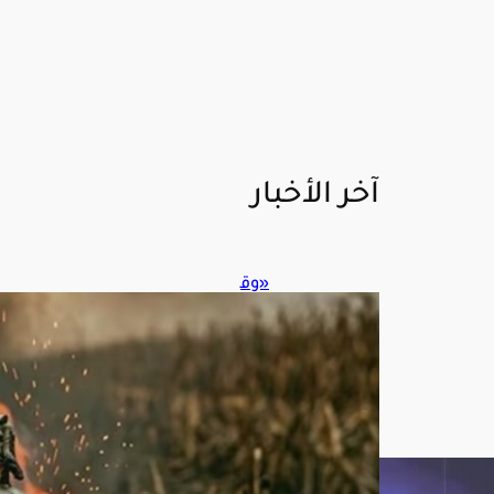
آخر الأخبار
«وق
اء»
يحذ
ر
من
مخا
طر
حر
ق
عبوا