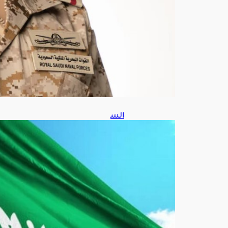
6
الس
عو
دية
و7
دول
تُدي
ن
الانت
هاك
ات
الإ