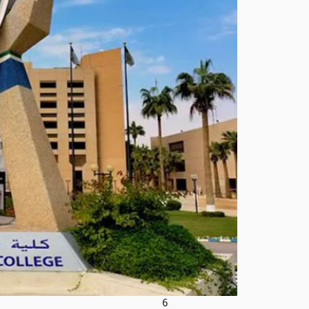
القب
ول
المب
دئي
لدور
ة
تأهي
ل
الض
باط
الجا
معي
ين
الـ56
أغ
س
ط
س
6,
202
6