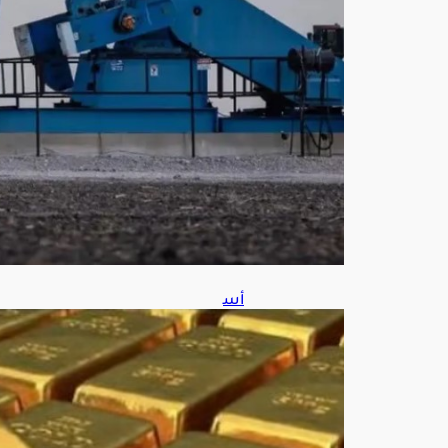
سي
ة
أغ
س
ط
س
6,
202
6
أس
عار
الذه
ب
ترتف
ع
لأعل
ى