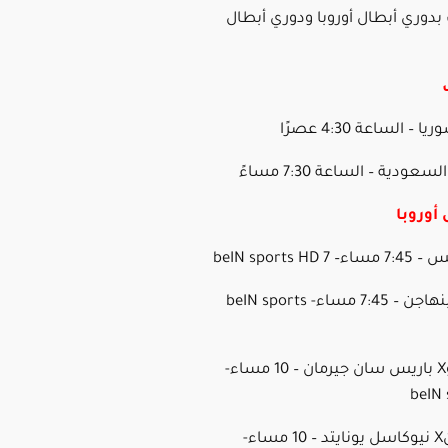
بدوري أبطال أوروبا ودوري أبطال
 الساعة 4:30 عصرًا
دية – الساعة 7:30 مساءً
أوروبا
فياريالX كوبنهاجن – 7:45 مساء- beIN sports
أتلتيك بيلباوX باريس سان جيرمان – 10 مساء-
beIN 
باير ليفركوزنX نيوكاسل يونايتد – 10 مساء-