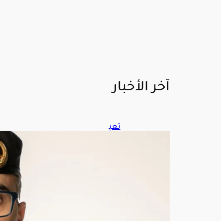
آخر الأخبار
تعي
ين
قائد
للتح
الف
البح
ري
الدف
اعي
متع