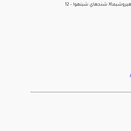
سانفريسي هيروشيماX شنجهاي شينهوا – 12