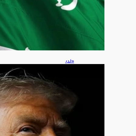
ط
س
6,
202
6
«لدي
نا
كمي
ات
هائل
ة»..
ترام
ب
يرد
على
تقار
ير
نفاد