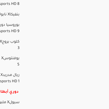
sports HD 8
بنفيكاX نابولي – 10 مساء- beIN sports HD 4
sports HD 9
3
5
sports HD 1
دوري أبطال
سيولX ملبورن سيتي – 12 ظهراً