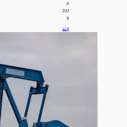
6,
202
6
النف
ط
يترا
جع
وبرن
ت
يهب
ط
إلى
79
دولا
راً
وس
ط
توتر
ات
جيو
سيا