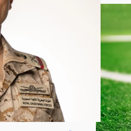
دد
الجن
سي
ات
أغ
س
ط
س
6,
202
6