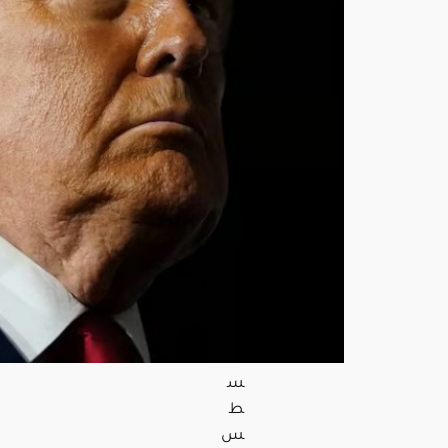
الص
واري
خ
الدق
يقة
بعد
حر
ب
إيرا
ن
والب
نتاغ
ون
يلتز
م
الص
مت
أغ
س
ط
س