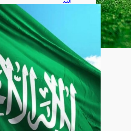
الس
عو
دية
و7
دول
تُدي
ن
الانت
هاك
ات
الإ
سرا
ئيلي
ة
المت
وا
صل
ة
في
غزة
أغ
س