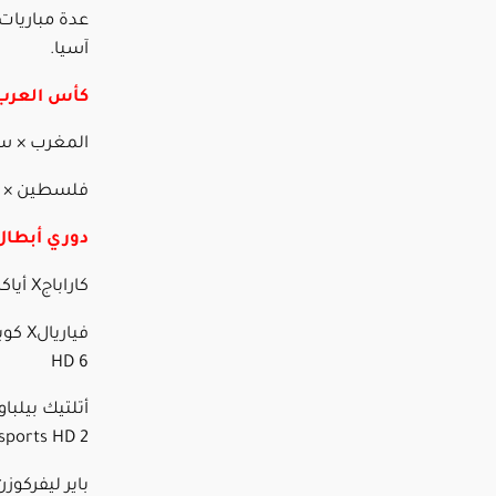
عدة مباريات 
آسيا.
كأس العرب
المغرب × سوريا –
فلسطين × السعو
دوري أبطال 
كاراباجX أياكس – 7:45 مساء– beIN sports HD 7
HD 6
sports HD 2