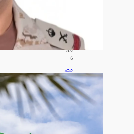
ة
أغ
س
ط
س
7,
202
6
مص
در
س
عو
دي:
تقار
ير
است
خبا
رية
موث