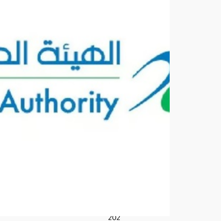
3
منت
جا
ت
غذائ
ية
لاحت
وائ
ها
على
ماد
ة
مح
ظو
رة
أغ
س
ط
س
6,
202