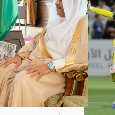
ي
لش
ركة
تبو
ك
للتن
مية
الزرا
عية
أغ
س
ط
س
7,
202
6