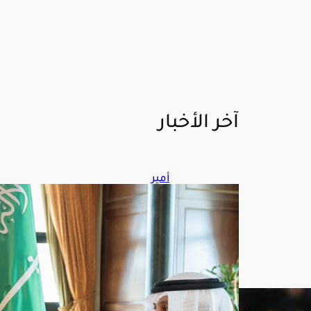
آخر الأخبار
أمير
تبو
ك
يس
تقب
ل
الرئي
س
التن
فيذ