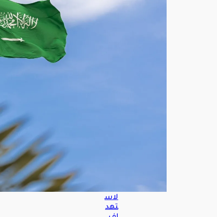
وقة
تك
ش
ف
تن
سي
قًا
بين
الح
وثيي
ن
والح
رس
الثو
ري
وف
صائ
ل
عرا
قية
لاس
تهد