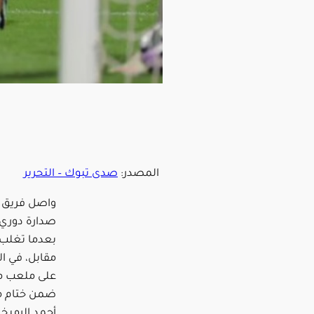
المصدر:
صدى تبوك – التحرير
واصل فريق ا
صدارة دوري
بعدما تغلب 
مقابل، في ا
على ملعب مي
أحمد الرميخا