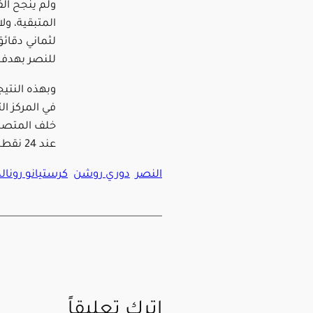
ولم ينجح ال
المتبقية، ول
لثماني دقائ
للنصر بهدفي
في المركز ال
خلف المتصدر
عند 24 نقطة في المركز العاشر.
النصر
دوري روشن
كرستيانو رونال
اترك تعليقاً