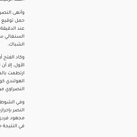
وأنهى النصر
حمل توقيع قا
السنغالي سا
الشباك.
وكاد الفتح أ
الأول، إلا أ
الهولندي كو
النصراوي من
وفي الشوط ال
مجهود فردي 
في النتيجة ح