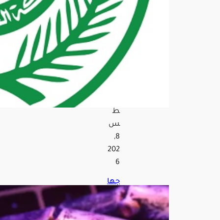
طق
الم
ملك
ة
خلا
ل
أسب
وع
أغ
س
ط
س
8,
202
6
جها
ز
الذك
اء