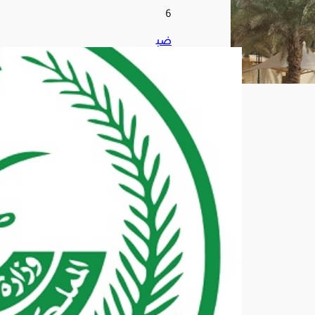
6
ضب
ط
144
40
مخا
لفًا
لأن
ظم
ة
الإق
امة
وال
عم
ل
وأم
ن
الح
دود
في
منا