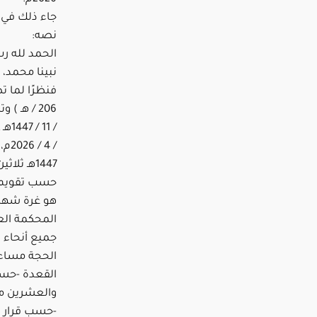
جاء ذلك في ب
نصه:
الحمد لله رب
نبينا محمد، 
فنظرًا لما ت
/ 4
المحكمة الع
جميع أنحاء 
الحجة مساء 
القعدة -حسب