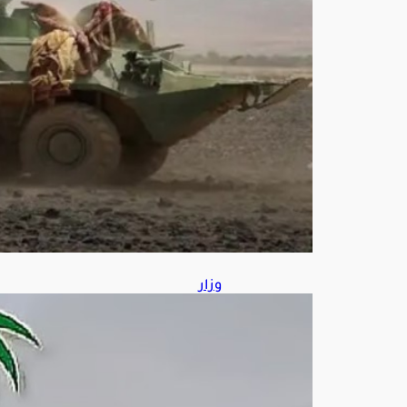
هابي
ة
وعتا
دها
أغ
س
ط
س
8,
202
6
وزار
ة
الص
حة:
4
فوائ
د