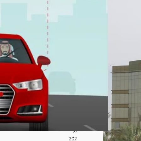
فة
أو
غير
الوا
ضح
ة
مخا
لفة
بغرا
مة
تبلغ
200
0
ريا
ل
أغ
س
ط
س
8,
202