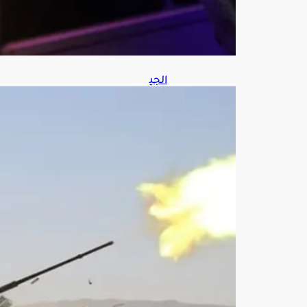
8,
202
6
الجي
ش
اليم
ني:
نفذن
ا
عم
لا
عس
كريا
ضد
العن
اصر
الح
وثي
ة
الإر