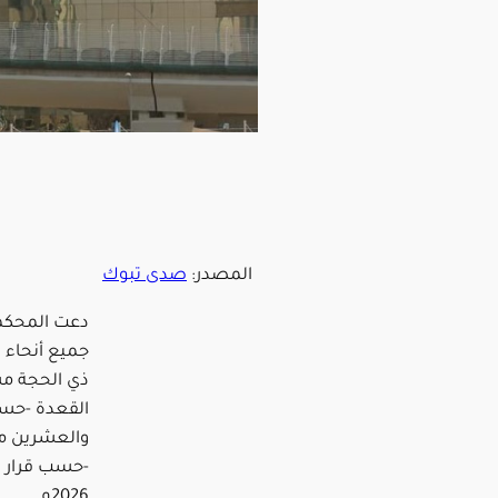
المصدر:
صدى تبوك
دعت المحكم
جميع أنحاء 
ذي الحجة مس
القعدة -حسب
2026م.