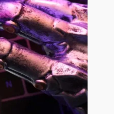
الا
ص
طنا
عي
من
“أوب
ن
إيه
آي”
سي
كو
ن
بحج
م
قر
ص
اله
وكي
أغ
س
ط
س