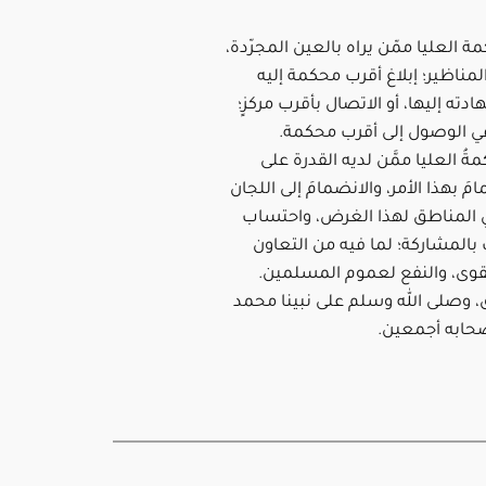
ة العليا ممّن يراه بالعين المجرّدة،
مناظير؛ إبلاغ أقرب محكمة إليه
ه إليها، أو الاتصال بأقرب مركزٍ؛
 الوصول إلى أقرب محكمة.
ةُ العليا ممَّن لديه القدرة على
مامَ بهذا الأمر، والانضمامَ إلى اللجان
في المناطق لهذا الغرض، واحتساب
ب بالمشاركة؛ لما فيه من التعاون
لتقوى، والنفع لعموم المسلمين.
ق، وصلى الله وسلم على نبينا محمد
صحابه أجمعين.