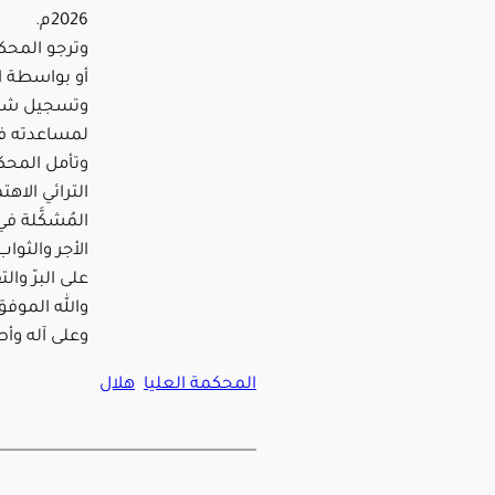
2026م.
وترجو المحكم
أو بواسطة ال
وتسجيل شهادت
لمساعدته في
وتأمل المحكم
الترائي الاهت
المُشكَّلة 
الأجر والثوا
على البرّ وا
والله الموف
وعلى آله وأ
المحكمة العليا
هلال