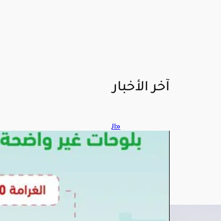
آخر الأخبار
«ال
مرو
ر»
يحذ
ر:
لوحا
ت
المر
كبة
التال