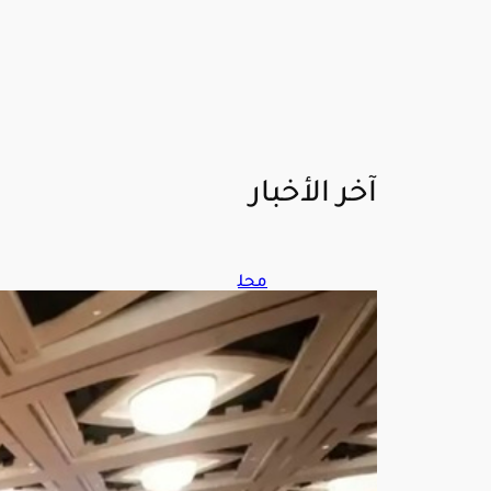
آخر الأخبار
محل
ل
عس
كر
ي:
التح
الف
البح
ري
متع