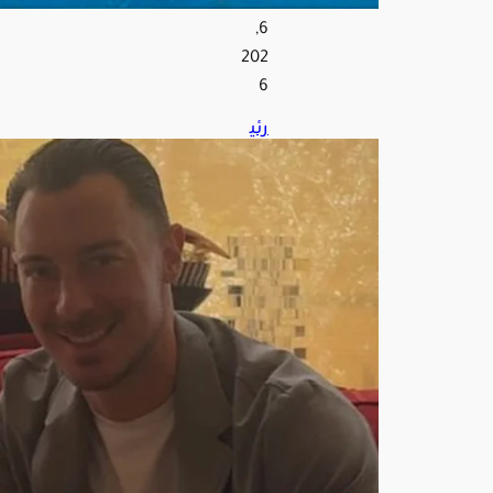
س
6,
202
6
رئي
س
الأه
لي
الس
ابق:
ياي
سل
ه
حق
ق
إنجا
زات
تاري
خية
..
والل