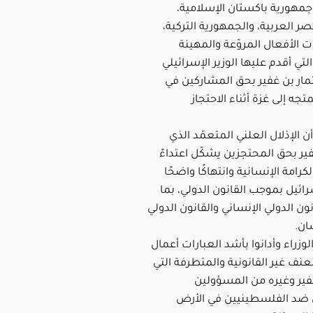
جمهورية باكستان الإسلامية،
 العربية، والجمهورية التركية،
ت الأفعال المروّعة والمهينة
تي أقدم عليها الوزير الإسرائيلي
مار بن غفير بحق المشاركين في
جه إلى غزة أثناء الاحتجاز
أن الإذلال العلني المتعمّد الذي
ير بحق المحتجزين يشكّل اعتداءً
كرامة الإنسانية وانتهاكًا واضحًا
رائيل بموجب القانون الدولي، بما
ون الدولي الإنساني والقانون الدولي
ان.
لوزراء وأدانوا بأشد العبارات أعمال
نف غير القانونية والمتطرفة التي
غفير وغيره من المسؤولين
ن ضد الفلسطينيين في الأرض