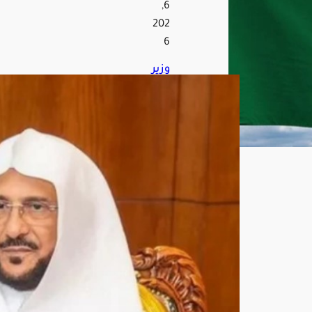
6,
202
6
وزير
الش
ؤون
الإ
سلا
مية
يوج
ه
الدع
اة
بعد
م
التد
خل
في
قض
ايا
الدو