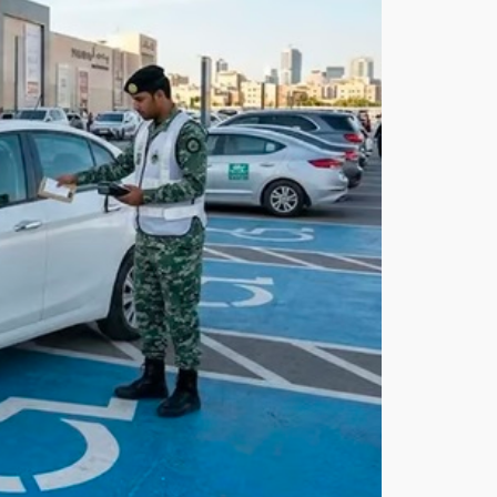
مخا
لفة
في
موا
قف
الأ
شخ
اص
ذوي
الإع
اقة
بمخ
تلف
منا
طق
الم
ملك
ة
أغ
س
ط