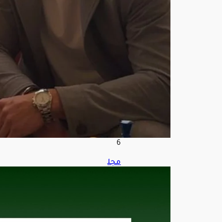
وم
على
من
فرّ
ط
فيه
أغ
س
ط
س
6,
202
6
مجل
س
الش
ؤون
الاق
تصا