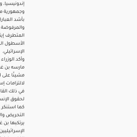
إندونيسيا، و
وجمهورية مصر
بأشد العبارا
والمرفوضة ال
المتطرف إيت
الأسطول المت
الإسرائيلي.
وأكد الوزراء 
مارسه بن غف
مشينًا على ال
لالتزامات إس
في ذلك القان
لحقوق الإنس
كما استنكر ا
التحريض والع
يرتكبها بن 
الإسرائيليي