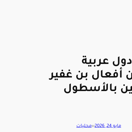
سعودية و7 دول عربية
 أفعال بن غفير
ين بالأسطول
مايو 24, 2026
::
محليات