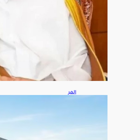
ل
الأخ
رى
أغ
س
ط
س
6,
202
6
المر
ور
يضب
ط
235
7
مرك
بة