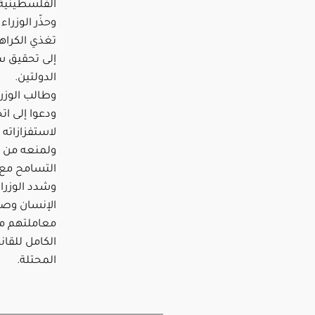
الفلسطينية 
وحذّر الوزرا
تغذي الكراه
إلى تحقيق س
الدولتين.
وطالب الوزرا
ودعوا إلى ات
لاستفزازاته 
ولمنعه من م
التسامح مع م
وشدد الوزرا
الإنسان وص
معاملتهم مع
الكامل للقا
المحتلة.