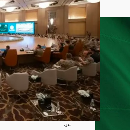
دد
الجن
سي
ات
يعز
ز
الأم
ن
العا
لمي
ويح
مي
الم
مرا
ت
البح
رية
أغ
س
ط
س