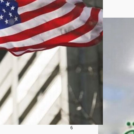
ظا
م
الإير
اني
وتتو
عد
المت
حايل
ين
على
الع
قوبا
ت
أغ
س
ط
س
8,
202
6