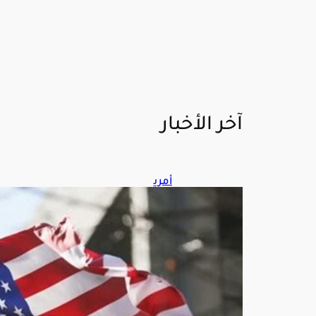
آخر الأخبار
أمري
كا
تس
تهد
ف
مص
ادر
تمو
يل
الن