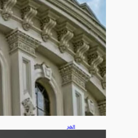
لفر
ض
عقو
بات
على
رو
سيا
أغ
س
ط
س
7,
202
6
المر
ور