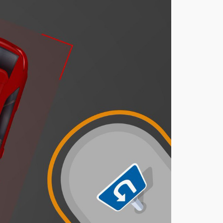
يحد
د
غرا
مة
مخا
لفة
أف
ضل
ية
المر
ور
عند
الدو
ران
للخل
ف
أغ
س
ط
س
7,