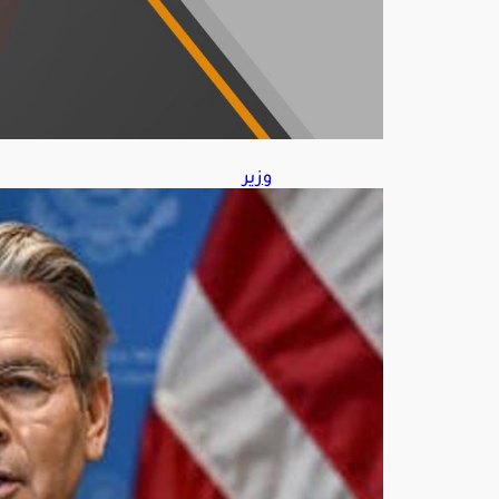
202
6
وزير
الخز
انة
الأم
ريك
ي
يتو
قع
اتفا
قًا
قريبً
ا
مع
إيرا
ن