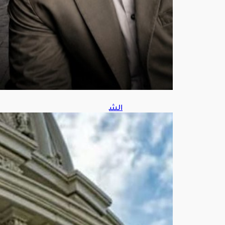
س
7,
202
6
الش
يوخ
الأم
ريك
ي
يقر
مش
روع
قانو
ن
شا
مل