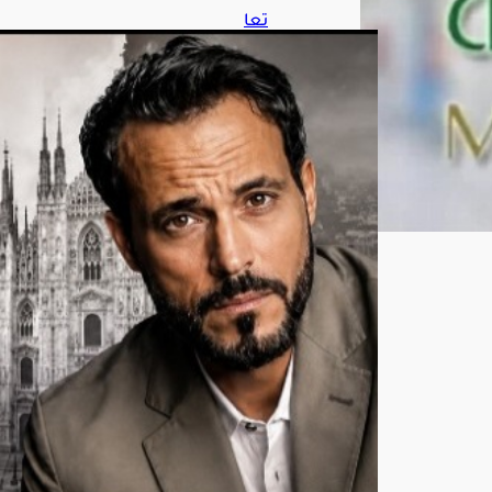
تعا
ون
منت
ظر
بين
أحم
د
الس
قا
ويو
س
ف
الش
ريف
في
«مي
لانو
»
أغ
س
ط