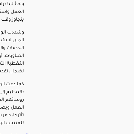
وفقاً لما تر
العمل واستمر
يتجاوز وقت بدء ال
وشددت الوزار
المرن لا يش
الخدمات والأ
المناوبات، أ
التغطية الت
لضمان تقديم
كما دعت الو
بالتنظيم إل
رؤسائهم الم
العمل ويضمن
تأثرها، معرب
للمنتخب الو