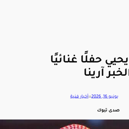
يي حفلًا غنائيًا
لخبر آرينا
يونيو 16, 2026
::
أخبار فنية
صدى تبوك