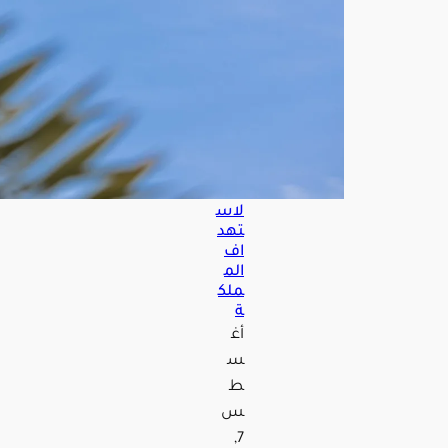
ن
والح
رس
الثو
ري
وف
صائ
ل
عرا
قية
لاس
تهد
اف
الم
ملك
ة
أغ
س
ط
س
7,