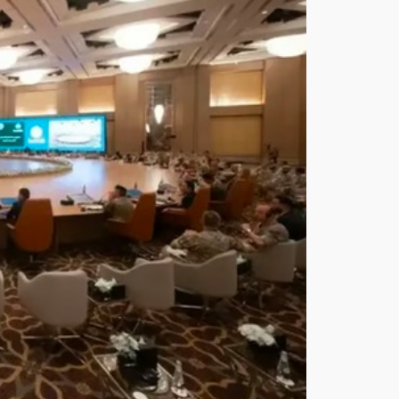
البح
ري
متع
دد
الجن
سي
ات
يعز
ز
الأم
ن
العا
لمي
ويح
مي
الم
مرا
ت
البح
رية
أغ
س