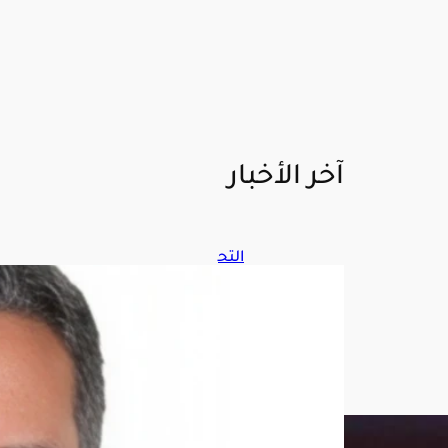
آخر الأخبار
التح
الف
:
إصا
بة
11
مدن
يًا
في
نجرا