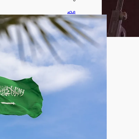
6
مص
در
س
عو
دي:
تقار
ير
است
خبا
رية
موث
وقة
تك
ش
ف
تن
سي
قًا
بين
الح
وثيي