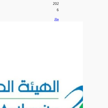
202
6
«ال
غذا
ء
والد
واء
»
تحذ
ر
من
3
منت
جا
ت
غذائ
ية
لاحت
وائ
ها
على