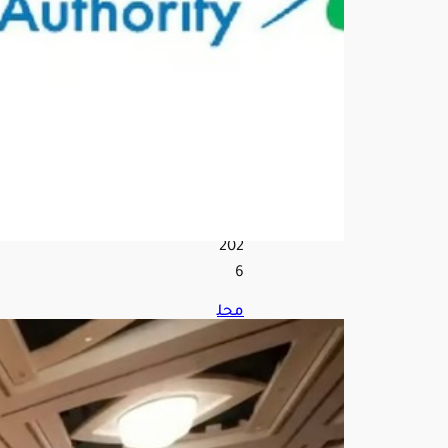
ماد
ة
مح
ظو
رة
أغ
س
ط
س
6,
202
6
محل
ل
عس
كر
ي:
التح
الف