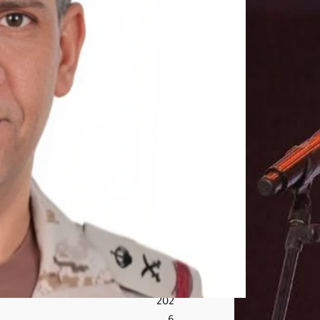
ن
إثر
اعتد
اء
حوث
ي
است
هد
ف
الأع
يان
الم
دني
ة
أغ
س
ط
س
7,
202