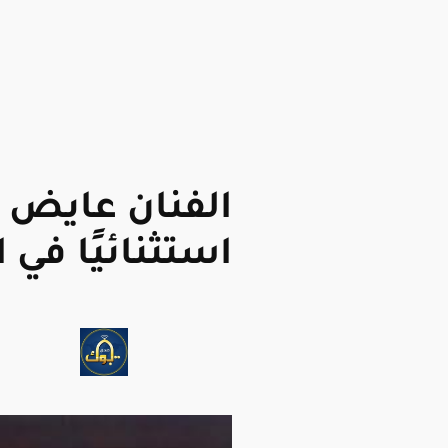
الفنان عايض يح
استثنائيًا في ا