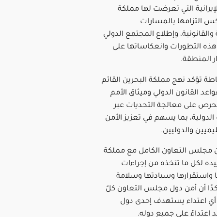
لإيرانية التي تعرضت لها مملكة
كس التزامها بالمسارات
والقانونية، وإطلاع المجتمع الدولي
ذه التطورات وانعكاساتها على
ر المنطقة.
حاطة تؤكد نهج مملكة البحرين القائم
واعد القانون الدولي وميثاق الأمم
لحرص على معالجة التحديات عبر
دولية، بما يسهم في تعزيز الأمن
يميين والدوليين.
 مجلس التعاون الكامل مع مملكة
ييده لكل ما تتخذه من إجراءات
ا واستقرارها وسيادتها وسلامة
دًا أن أمن دول مجلس التعاون كلٌ
ن أي اعتداء يستهدف إحدى دول
اعتداءً على جميع دوله.