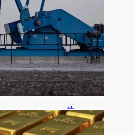
ات
جيو
سيا
سي
ة
أغ
س
ط
س
6,
202
6
أس
عار
الذه
ب
ترتف