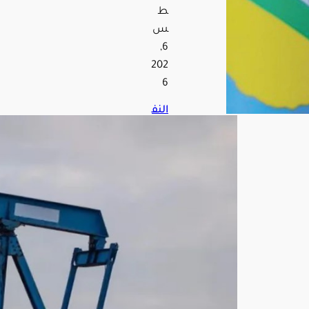
ط
س
6,
202
6
النف
ط
يترا
جع
وبرن
ت
يهب
ط
إلى
79
دولا
راً
وس
ط
توتر