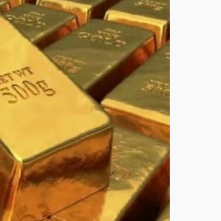
ع
لأعل
ى
مس
توى
له
في
7
أسا
بيع
أغ
س
ط
س
6,
202
6