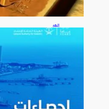
الهي
ئة
العا
مة
للإح
صا
ء:
إنتا
ج
الم
ملك
ة
من
النف
ط
الخا
م
بلغ