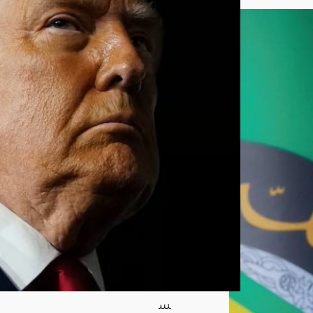
تقار
ير
نفاد
الص
واري
خ
الدق
يقة
بعد
حر
ب
إيرا
ن
والب
نتاغ
ون
يلتز
م
الص
مت
أغ
س