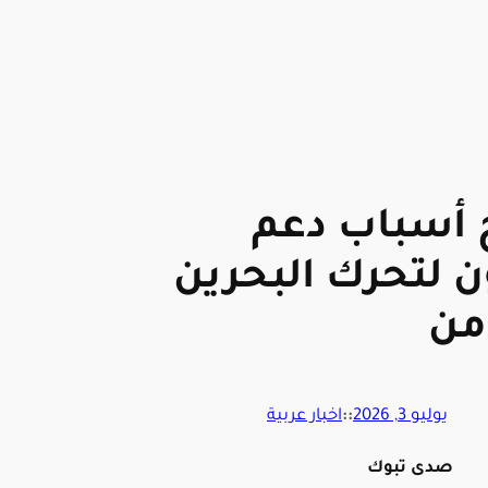
 أسباب دعم
 لتحرك البحرين
من
يوليو 3, 2026
::
اخبار عربية
صدى تبوك