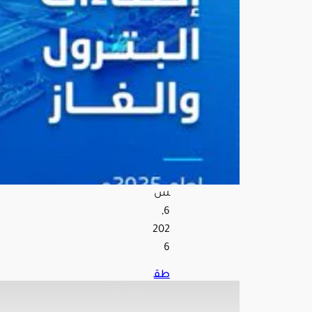
3.4
6
مليا
رات
برمي
ل
عام
202
5
أغ
س
ط
س
6,
202
6
طق
س
الم