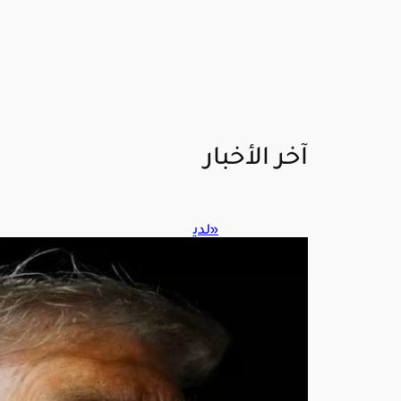
آخر الأخبار
«لدي
نا
كمي
ات
هائل
ة»..
ترام
ب
يرد
على