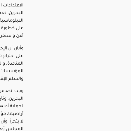
الاعتداءات ا
البحرين، تع
الدبلوماسية 
على خطورة ه
أمن واستقرا
وأبان أن الإ
على احترام ق
المتحدة، وا
المؤسسات ال
والسلم الإقل
وجدد تضامن
البحرين، وتأ
لحماية أمنه
أراضيها، مؤك
لا يتجزأ، وأ
المجلس يُعد 