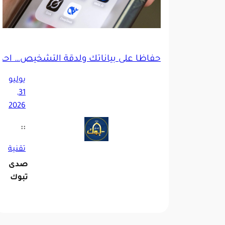
حفاظاً على بياناتك ولدقّة التشخيص… احذ
يوليو
31,
2026
::
تقنية
صدى
تبوك