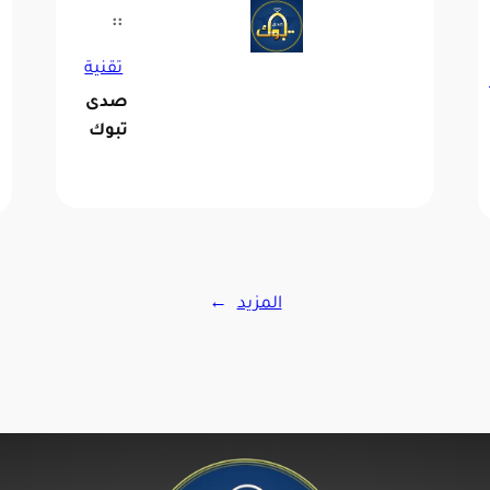
::
تقنية
صدى
تبوك
المزيد
→