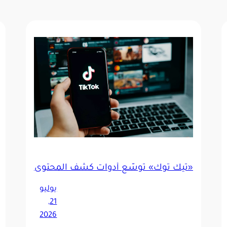
«تيك توك» توسّع أدوات كشف المحتوى المُنشأ با
ر حلول ذكية للأعمال القضائية والإدارية
يوليو
21,
2026