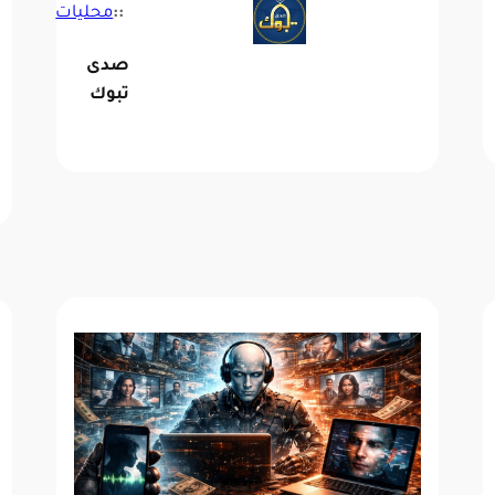
::
محليات
صدى
تبوك