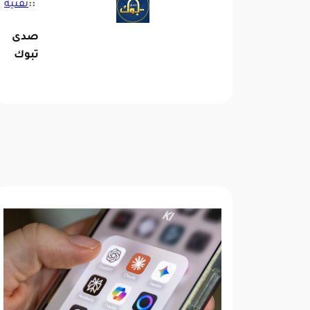
::
تقنية
صدى
تبوك