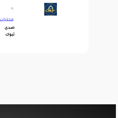
::
محليات
صدى
تبوك