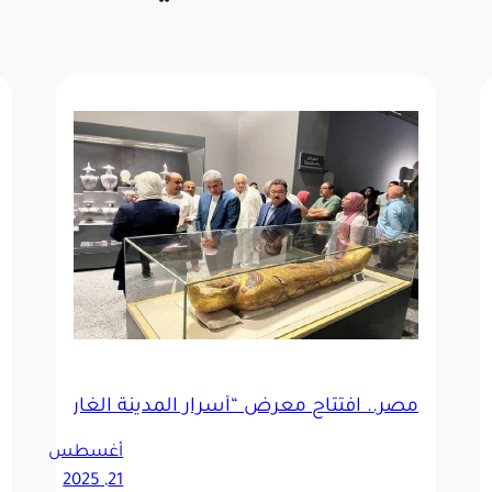
ة
مصر.. افتتاح معرض “أسرار المدينة الغارقة” بـ86 قطعة أثرية و1100 كتاب
أغسطس
21, 2025