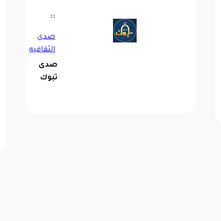
::
صدى
الثقافيه
صدى
تبوك