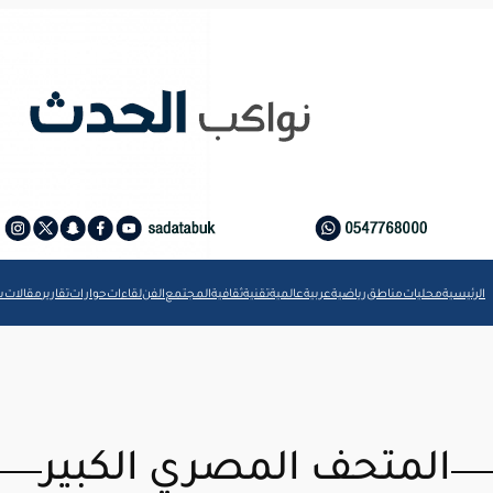
الرئيسية
محليات
مناطق
رياضية
عربية
عالمية
تقنية
ثقافية
المجتمع
الفن
لقاءات
حوارات
تقارير
مقالات
ش
المتحف المصري الكبير