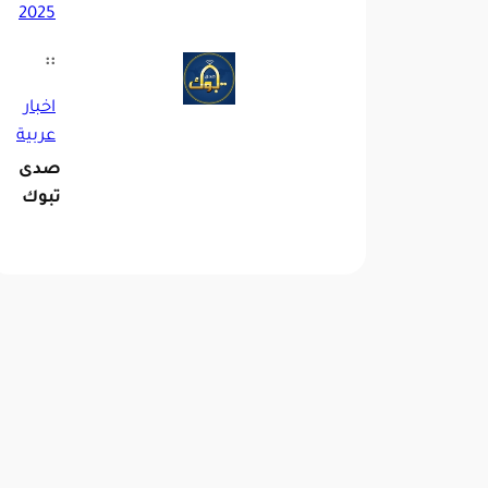
2025
::
اخبار
عربية
صدى
تبوك