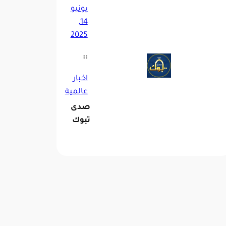
يونيو
14,
2025
::
اخبار
عالمية
صدى
تبوك