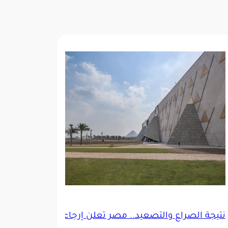
نتيجة الصراع والتصعيد.. مصر تعلن إرجاء افتتاح المتحف الكبير