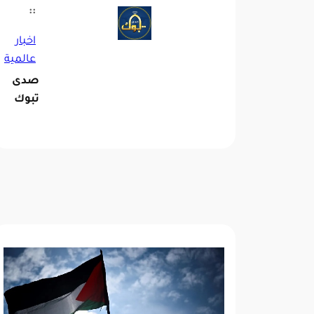
::
اخبار
عالمية
صدى
تبوك