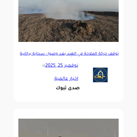
توقف حركة الملاحة في الهند بعد وصول سحابة بركانية
من انفجار “هايلي غوبي” الإثيوبي
نوفمبر 25, 2025
::
اخبار عالمية
صدى تبوك