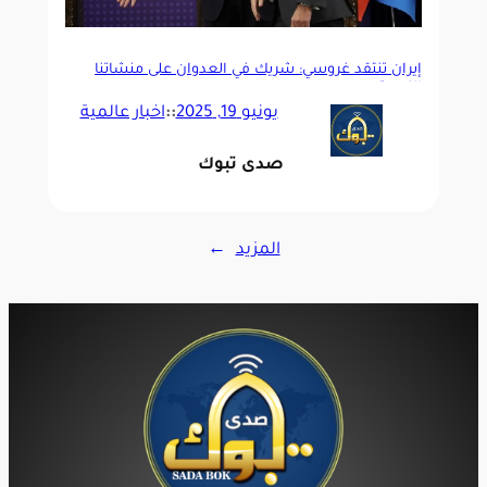
إيران تنتقد غروسي: شريك في العدوان على منشآتنا
النووية
يونيو 19, 2025
::
اخبار عالمية
صدى تبوك
المزيد
→