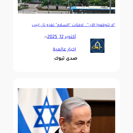
“لا تتوقفوا الآن”.. لافتات “السلام” تغزو تل أبيب
والقدس
أكتوبر 12, 2025
::
اخبار عالمية
صدى تبوك