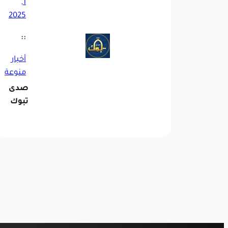
1,
2025
::
أخبار
منوعة
صدى
تبوك