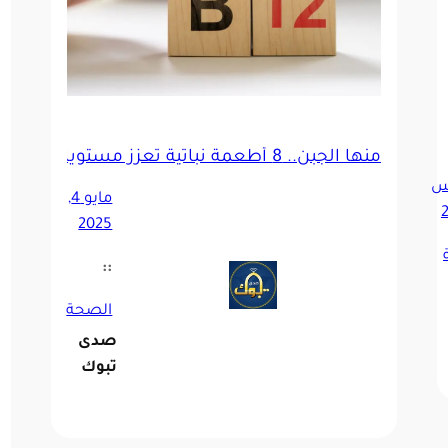
منها الجبن.. 8 أطعمة نباتية تعزز مستويات فيتامين B12
س
مايو 4,
2025
::
الصحة
صدى
تبوك