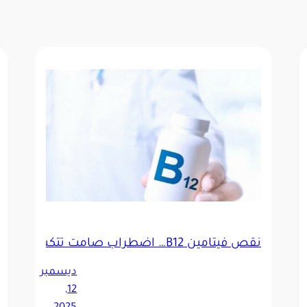
نقص فيتامين B12… اضطراب صامت تتكشف آثاره بعد سنوات من استنزاف المخزون الكبدي
ديسمبر
12,