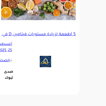
5 أطعمة لزيادة مستويات فيتامين D في الجسم
أغسط
25, 2025
::
الصحة
صدى
تبوك