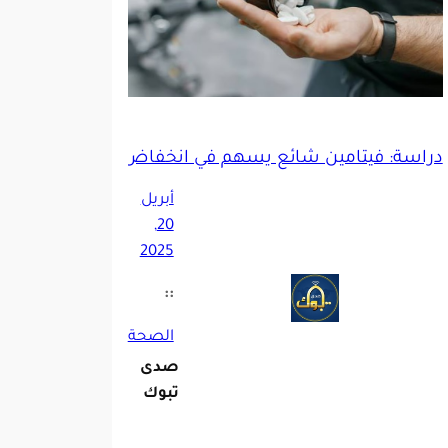
دراسة: فيتامين شائع يسهم في انخفاض خطر الإصابة بس
أبريل
20,
2025
::
الصحة
صدى
تبوك