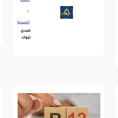
2025
::
الصحة
صدى
تبوك