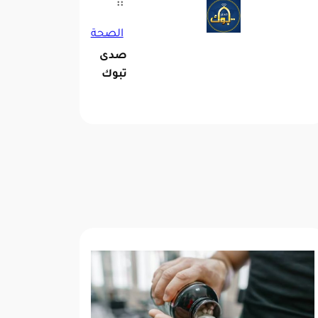
::
الصحة
صدى
تبوك