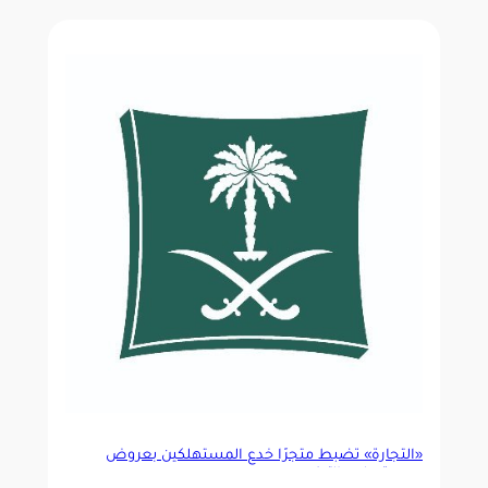
«التجارة» تضبط متجرًا خدع المستهلكين بعروض
وهمية على «الآيفون»