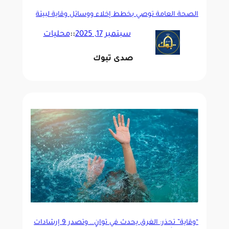
الصحة العامة توصي بخطط إخلاء ووسائل وقاية لبيئة
سكنية صحية في المساكن الجماعية
سبتمبر 17, 2025
::
محليات
صدى تبوك
“وقاية” تحذّر: الغرق يحدث في ثوانٍ.. وتصدر 9 إرشادات