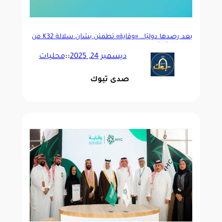
بعد رصدها دوليًا.. «وقاية» تطمئن بشأن سلالة K32 من
إنفلونزا H3N2
ديسمبر 24, 2025
::
محليات
صدى تبوك