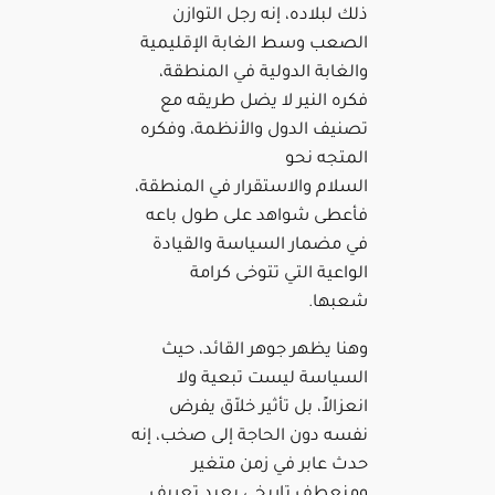
ذلك لبلاده، إنه رجل التوازن
الصعب وسط الغابة الإقليمية
والغابة الدولية في المنطقة،
فكره النير لا يضل طريقه مع
تصنيف الدول والأنظمة، وفكره
المتجه نحو
السلام والاستقرار في المنطقة،
فأعطى شواهد على طول باعه
في مضمار السياسة والقيادة
الواعية التي تتوخى كرامة
شعبها.
وهنا يظهر جوهر القائد، حيث
السياسة ليست تبعية ولا
انعزالاً، بل تأثير خلاّق يفرض
نفسه دون الحاجة إلى صخب، إنه
حدث عابر في زمن متغير
ومنعطف تاريخي يعيد تعريف