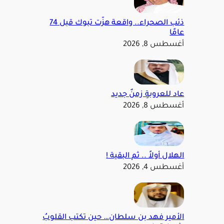
ذئب الصحراء.. واقعة هزّت تبوك قبل 74
عامًا
أغسطس 8, 2026
عاد للعروبةِ زمنٌ جديد
أغسطس 8, 2026
الهلال أولاً .. ثم البقية !
أغسطس 4, 2026
الأمير فهد بن سلطان… حين تكتب القلوبُ