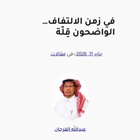
في زمن الالتفاف…
الواضحون قِلّة
يناير 11, 2026
::
في
مقالات
عبدالله الفرحان