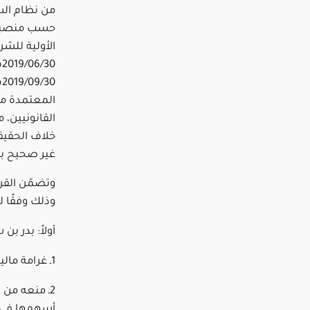
من نظام الس
حسب منصبه- 
الأولية للشر
0
0
المعتمدة من
القانونيين، 
خلاف الحقيقة
غير صحيح بش
وتضمّن القرا
وذلك وفقًا ل
أولاً: بدر ب
1ـ غرامة مالية قدرها (200,000) مئتا ألف ريال.
2ـ منعه من 
أسهمها في ا