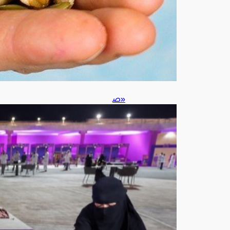
ط
س
5,
202
6
«ص
يفنا
شم
الي
202
6»
ينع
ش
الم
ش
هد
الثق
افي