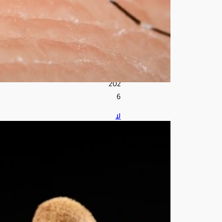
هم
أغ
س
ط
س
6,
202
6
لا
تتخل
ص
من
قش
رة
الكي
وي.
.
خبير
ة