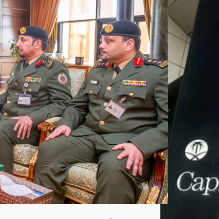
لس
جو
ن
المن
طق
ة
أغ
س
ط
س
6,
202
6