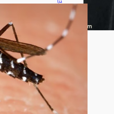
درا
سة
تك
ش
ف
الس
ر
الح
قيق
ي
وراء
انج
ذاب
البع
و
ض
لبع
ض
الأ
شخ
اص
دون
غير