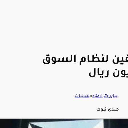
 مخالفين لنظام السوق
يناير 29, 2023
::
محليات
صدى تبوك