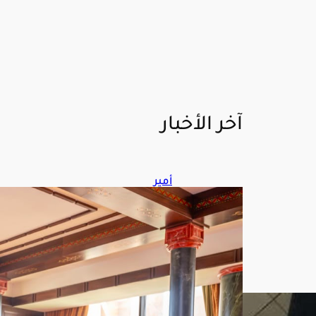
آخر الأخبار
أمير
تبو
ك
يت
سل
م
التق
رير
الس
نوي