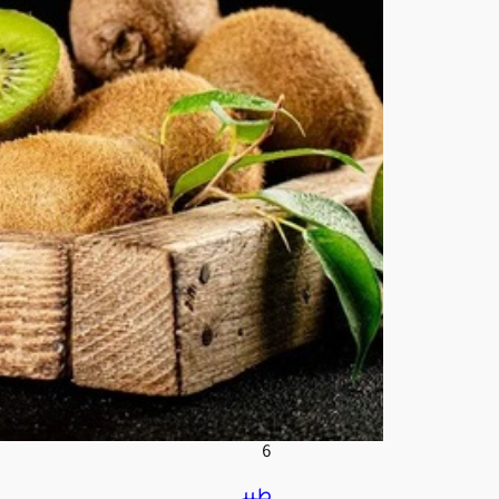
تغذ
ية
تك
ش
ف
فوائ
د
صح
ية
مد
هش
ة
أغ
س
ط
س
6,
202
6
طبي