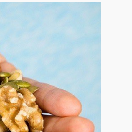
ب
يك
ش
ف
أف
ض
ل
طري
قة
لتنا
ول
الم
كس
رات
لتع
زيز
صح
ة
القل
ب
أغ
س