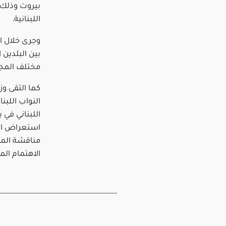
بيروت وذلك 
اللبنانية.
وجرى خلال ال
بين البلدين
مختلف المجا
كما التقى وز
النواب اللبن
اللبناني في 
استعراض العل
مناقشة الم
الاهتمام ال