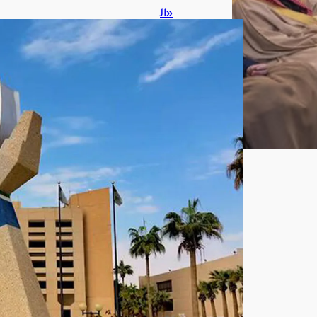
«ال
مل
ك
فه
د
الأم
نية
»
تعل
ن
نتائ
ج
القب
ول
المب
دئي
لدور
ة
بكال
وري
و
س