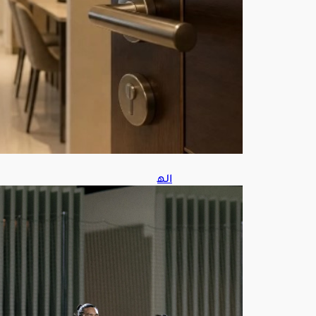
يل
أغ
س
ط
س
8,
202
6
اله
لال
يطر
ح
تذاك
ر
موا
جه
ة
الفي