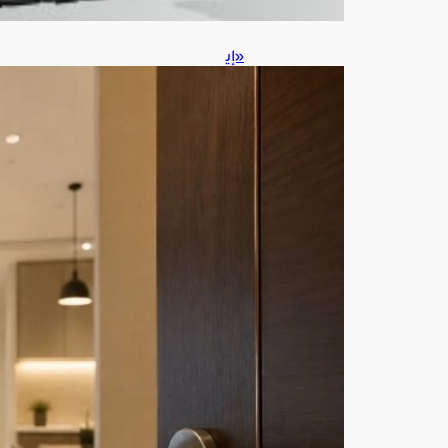
«إي
جار
»
تضب
ط
إيقا
ع
علا
قة
الم
ؤجر
والم
ست
أجر.
. لا
مما
طل
ة
ولا
تضل