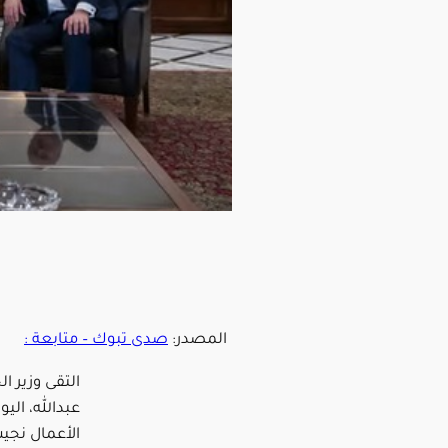
المصدر:
صدى تبوك – متابعة :
التقى وزير ا
عبدالله، ال
الأعمال نجيب