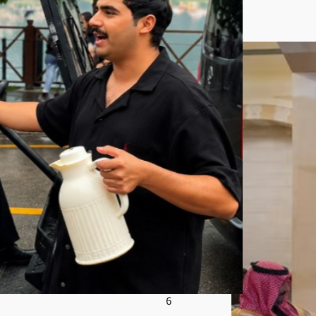
يوز
ع
الق
هو
ة
على
الس
ياح
في
تركي
ا
_في
ديو
أغ
س
ط
س
8,
202
6