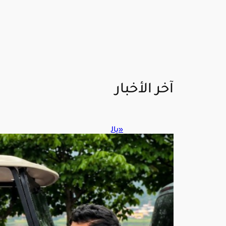
آخر الأخبار
«يال
له
حيه
م».
.
تيك
توكر
س
عو
دي