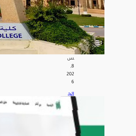
العل
وم
الأم
نية
الـ70
أغ
س
ط
س
8,
202
6
الج
وازا
ت
تو
ضح
خط
وات