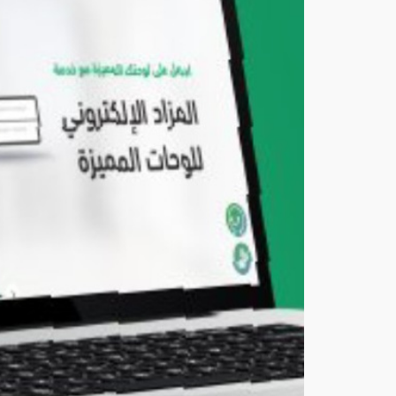
إلغا
ء
سج
ل
تابع
مقي
م
عبر
أبش
ر
أغ
س
ط
س
8,
202
6