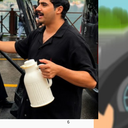
يوز
ع
الق
هو
ة
على
الس
ياح
في
تركي
ا
_في
ديو
أغ
س
ط
س
8,
202
6