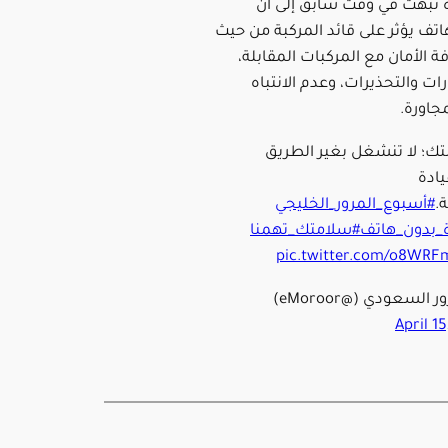
رة نبهت في وقت سابق إلى أن
اتف يؤثر على قائد المركبة من حيث
 الأمان مع المركبات المقابلة،
رات والتحذيرات، وعدم الانتباه
جاورة.
ك؛ لا تنشغل بغير الطريق
يادة
.
#أسبوع_المرور_الخليجي
ة_بدون_هاتف
#سلامتك_تهمنا
pic.twitter.com/o8WRF
 السعودي (@eMoroor)
April 1