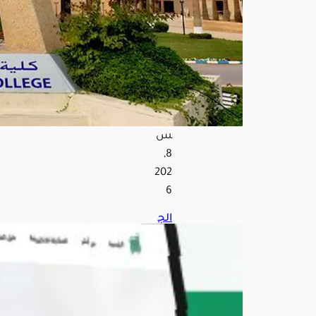
العل
وم
الأم
نية
الـ70
أغ
س
ط
س
8,
202
6
الج
وازا
ت
تو
ضح
خط
وات