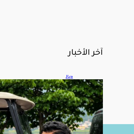
آخر الأخبار
«يال
له
حيه
م».
.
تيك
توكر
س
عو
دي