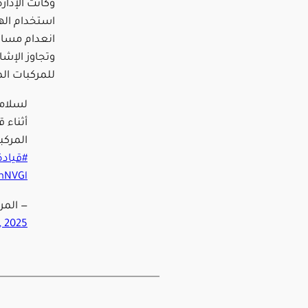
وكانت الإدا
استخدام اله
انعدام مسافة
وتجاوز الإشا
للمركبات الم
لسلامت
أثناء ق
المركبة
#قياد
mNVGl
— المرور
5, 2025