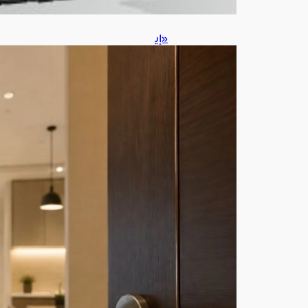
«إي
جار
»
تضب
ط
إيقا
ع
علا
قة
الم
ؤجر
والم
ست
أجر.
. لا
مما
طل
ة
ولا
تضل