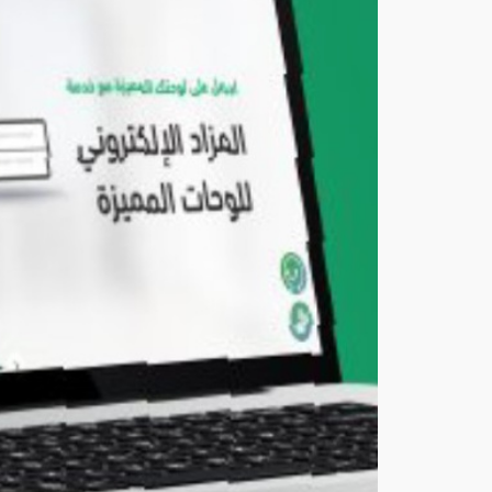
إلغا
ء
سج
ل
تابع
مقي
م
عبر
أبش
ر
أغ
س
ط
س
8,
202
6