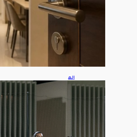
يل
أغ
س
ط
س
8,
202
6
اله
لال
يطر
ح
تذاك
ر
موا
جه
ة
الفي