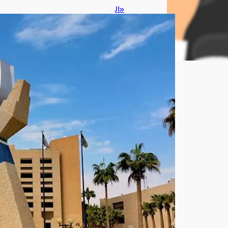
«ال
مل
ك
فه
د
الأم
نية
»
تعل
ن
نتائ
ج
القب
ول
المب
دئي
لدور
ة
بكال
وري
و
س