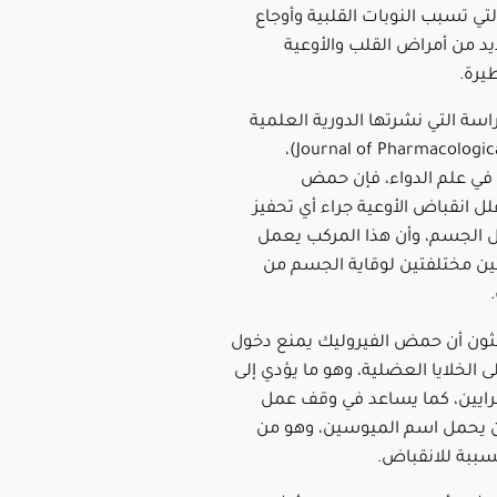
لتي تسبب النوبات القلبية وأوجاع
يد من أمراض القلب والأوعية
يرة.
سة التي نشرتها الدورية العلمية
(Journal of Pharmacological Sciences)،
ي علم الدواء، فإن حمض
لل انقباض الأوعية جراء أي تحفيز
ل الجسم، وأن هذا المركب يعمل
تين مختلفتين لوقاية الجسم من
ثون أن حمض الفيروليك يمنع دخول
ى الخلايا العضلية، وهو ما يؤدي إلى
ايين، كما يساعد في وقف عمل
ن يحمل اسم الميوسين، وهو من
سببة للانقباض.