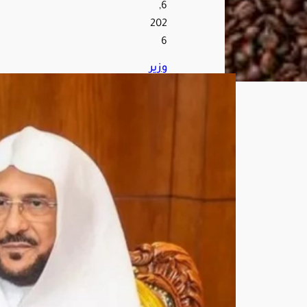
6,
202
6
وزير
الش
ؤون
الإ
سلا
مية
يوج
ه
الدع
اة
بعد
م
التد
خل
في
قض
ايا
الدو