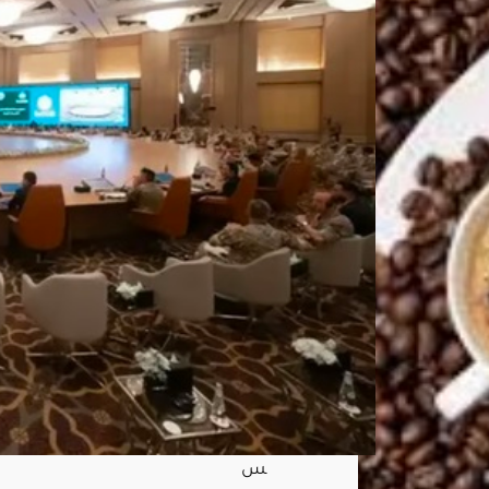
دد
الجن
سي
ات
يعز
ز
الأم
ن
العا
لمي
ويح
مي
الم
مرا
ت
البح
رية
أغ
س
ط
س