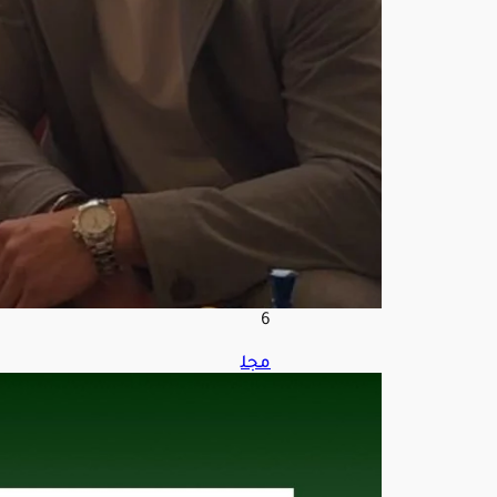
وم
على
من
فرّ
ط
فيه
أغ
س
ط
س
6,
202
6
مجل
س
الش
ؤون
الاق
تصا