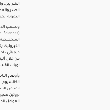
الشرايين، وا
الصدر والعد
الدموية الخط
وبحسب الدرا
المتخصصة ف
الفيروليك يق
كيميائي داخ
من خلال آلي
نوبات القلب.
وأوضح الباح
الكالسيوم إل
انقباض الشر
بروتين معي
العوامل الم