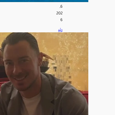
س
6,
202
6
رئي
س
الأه
لي
الس
ابق:
ياي
سل
ه
حق
ق
إنجا
زات
تاري
خية
..
والل