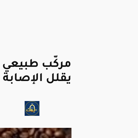
مركّب طبيعي ف
يقلل الإصابة ب