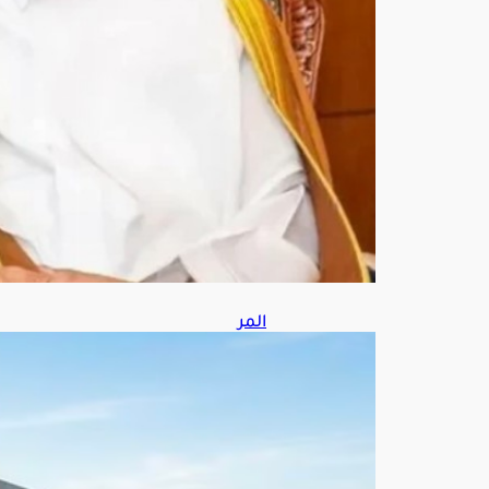
ل
الأخ
رى
أغ
س
ط
س
6,
202
6
المر
ور
يضب
ط
235
7
مرك
بة