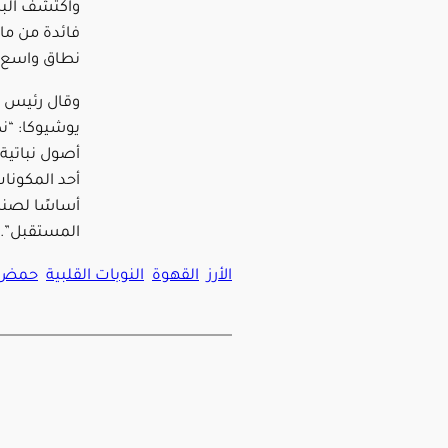
واكتشف البا
فائدة من ماد
نطاق واسع ف
وقال رئيس ف
يوشيوكا: “ن
أصول نباتية 
أحد المكونات
أساسًا لصنا
المستقبل”.
الأرز
القهوة
النوبات القلبية
حمض ا