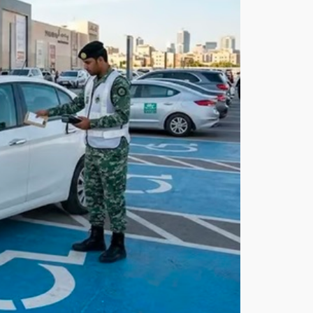
مخا
لفة
في
موا
قف
الأ
شخ
اص
ذوي
الإع
اقة
بمخ
تلف
منا
طق
الم
ملك
ة
أغ
س
ط