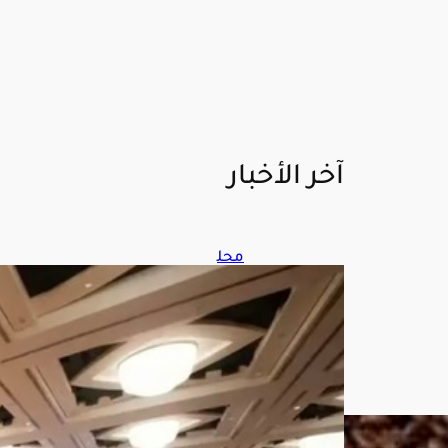
آخر الأخبار
محل
ل
عس
كر
ي:
التح
الف
البح
ري
متع