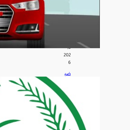
ريا
ل
أغ
س
ط
س
8,
202
6
ضب
ط
144
40
مخا
لفًا
لأن
ظم
ة
الإق