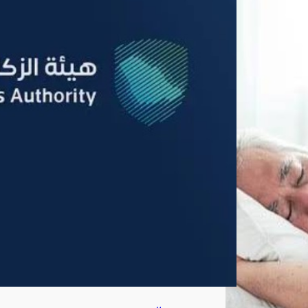
المن
افذ
الج
مرك
ية
البري
ة
والب
حري
ة
والج
وية
أغ
س
ط
س
8,
202
6