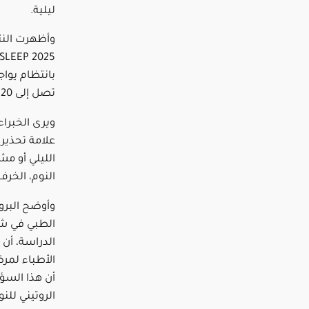
ليلية.
وأظهرت النتا
بانتظام يوا
تصل إلى 20% مقارنة بمن لا يأخذون قيلولة.
ويرى الخبراء
علامة تحذير
الليلي أو م
النوم، الخرف
وأوضح البر
الطبي في شي
الدراسة، أن 
الأطباء لمرض
أن هذا السؤا
الروتيني للنو