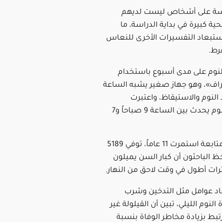
اسة على أشخاص ليست لديهم
 كبيرة في بداية الدراسة، ما
تبعاد التفسيرات الأخرى للنعاس
رط.
نوم على مدى أسبوع باستخدام
راف»، وهو جهاز صغير يشبه الساعة
النوم والاستيقاظ، واعتبرت
القيلولة أي نوم يحدث بين الساعة 9 صباحاً و7
وخلال فترة متابعة استمرت 11 عاماً، توفي 5189
حظ الباحثون أن كبار السن يميلون
ترات أطول في وقت لاحق من النهار.
د عوامل مثل التدخين وشرب
لنوم الليلي، تبين أن القيلولة غير
تبط بزيادة مخاطر الوفاة بنسبة