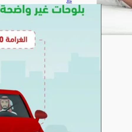
«ال
مرو
ر»
يحذ
ر:
لوحا
ت
المر
كبة
التال
فة
أو
غير
الوا
ضح
ة
مخا
لفة
بغرا
مة
تبلغ
200
0