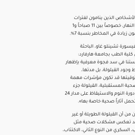
الأشخاص الذين ينامون لفترات
طويلة خلال النهار، خصوصاً بين 11 صباحاً و1
ون زيادة في المخاطر بنسبة 7%.
يسورة تشينلو غاو، الباحثة
كلية الطب بجامعة هارفارد:
تنا في سد فجوة معرفية بإظهار
وجود القيلولة، بل مدتها،
توقيتها قد تكون مؤشرات مهمة
حية المستقبلية، القيلولة جزء
أساسي من دورة النوم والاستيقاظ على مدار 24
حمل آثاراً صحية خاصة بها».
ن من أن القيلولة الطويلة أو غير
د تعكس مشكلات صحية مثل
 السكري من النوع الثاني، الاكتئاب،