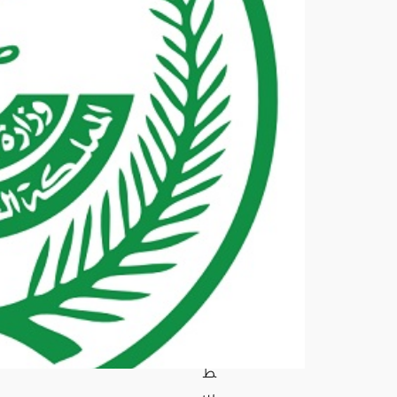
امة
وال
عم
ل
وأم
ن
الح
دود
في
منا
طق
الم
ملك
ة
خلا
ل
أسب
وع
أغ
س
ط