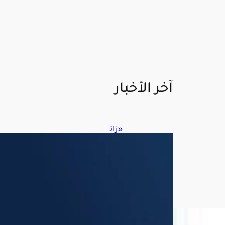
آخر الأخبار
«زات
كا»
تضب
ط
105
9
حالة
تهر
يب
عبر