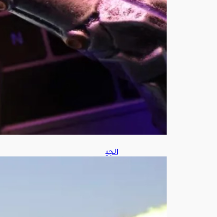
م
قر
ص
اله
وكي
أغ
س
ط
س
8,
202
6
الجي
ش
اليم
ني:
نفذن
ا
عم