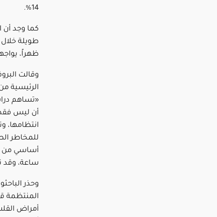
14%.
كما وجد أن 
ظهراً، يواجه
وقالت البروف
الرئيسية من 
«تساهم دراس
أن ليس فقط 
انتظامها، و
للمخاطر الص
ساعة، وقد ت
وحذر الباحثو
المنتظمة ق
أمراض القلب،