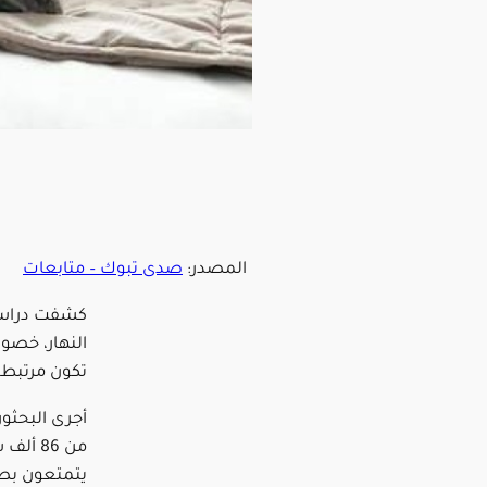
المصدر:
صدى تبوك – متابعات
كشفت دراسة 
النهار، خصو
تكون مرتبطة 
أجرى البحثون
من 86 
يتمتعون بصح