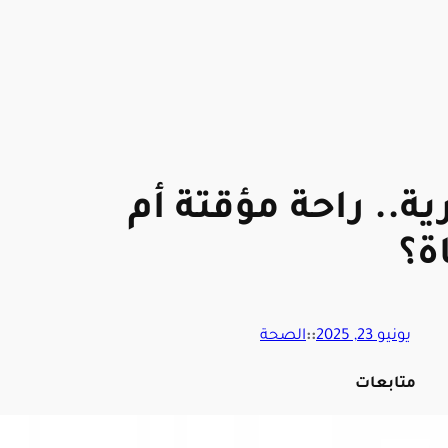
رية.. راحة مؤقتة أم
ة؟
يونيو 23, 2025
::
الصحة
متابعات