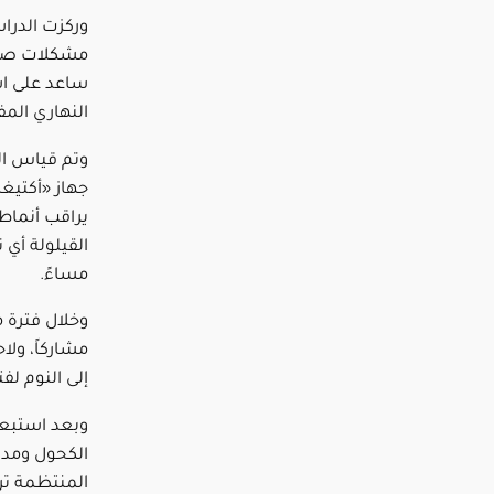
وركزت الدر
مشكلات صحية
ساعد على اس
النهاري المف
وتم قياس ال
جهاز «أكتيغ
يراقب أنماط 
مساءً.
مشاركاً، ولا
إلى النوم لف
وبعد استبعا
الكحول ومدة ا
المنتظمة تر