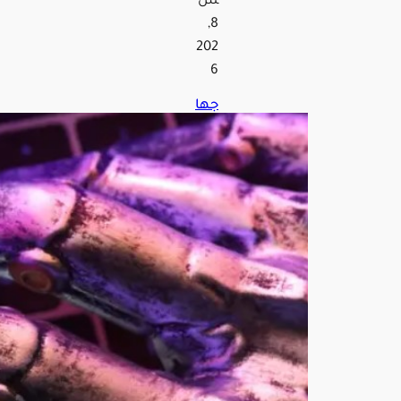
س
8,
202
6
جها
ز
الذك
اء
الا
ص
طنا
عي
من
“أوب
ن
إيه
آي”
سي
كو
ن
بحج