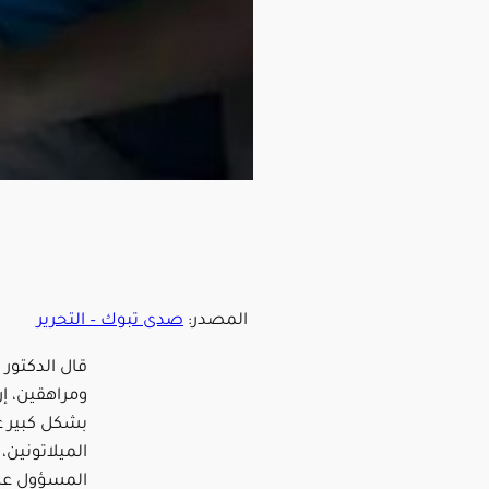
المصدر:
صدى تبوك – التحرير
قال الدكتور
ومراهقين، إ
بشكل كبير عل
الميلاتونين،
المسؤول عن 