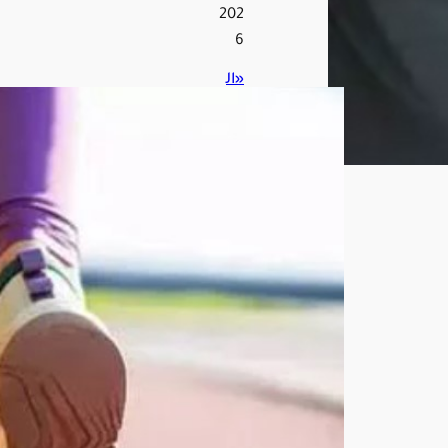
202
6
«ال
خض
يري
»
يو
صي
بـ 20
دقي
قة
ريا
ضة
يوم
ياً
وتقل
يل
الس
كريا
ت
للو