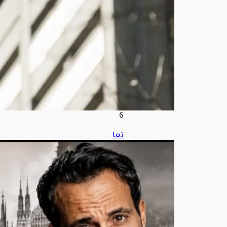
الع
قوبا
ت
أغ
س
ط
س
8,
202
6
تعا
ون
منت
ظر
بين
أحم
د
الس
قا