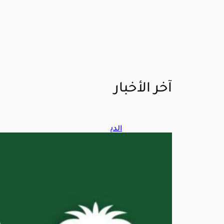
آخر الأخبار
الدي
وان
المل
كي
يُعل
ن
وفا
ة
والد
ة