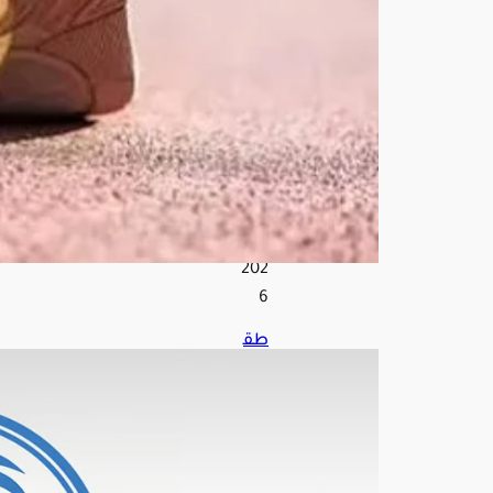
قاية
من
الأم
را
ض
أغ
س
ط
س
8,
202
6
طق
س
الم
ملك
ة
الس
بت.