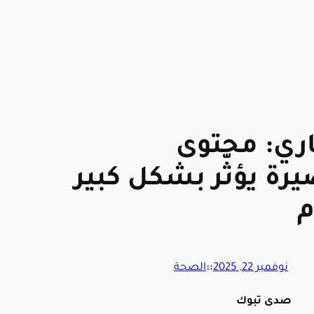
ري: محتوى
رة يؤثّر بشكل كبير
م
نوفمبر 22, 2025
::
الصحة
صدى تبوك