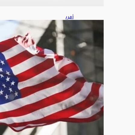
أمري
كا
تس
تهد
ف
مص
ادر
تمو
يل
الن
ظا
م
الإير
اني
وتتو
عد
المت
حايل
ين
على