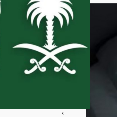
الأم
ير
بندر
بن
من
صو
ر بن
عبد
الله
بن
جلو
ي
آل
س
عو
د
أغ
س
ط
س
8,