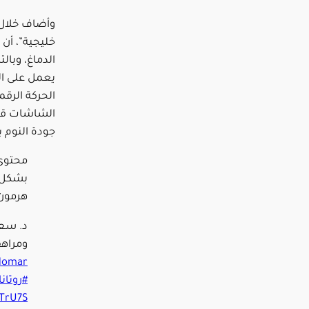
وأضاف خلال م
خليجية”، أن
الدماغ، وبال
يعمل على ال
الحركة الرقم
الشاشات قب
جودة النوم
محتوى 
بشكل ك
هرمون 
د. سع
ومراهق
lomar
#روتان
cTrU7S