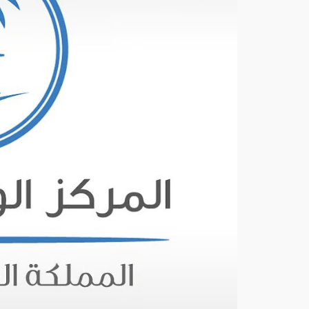
.
أم
طار
رعد
ية
وريا
ح
نش
طة
على
عدة
منا
طق
أغ
س
ط
س
8,
202
6