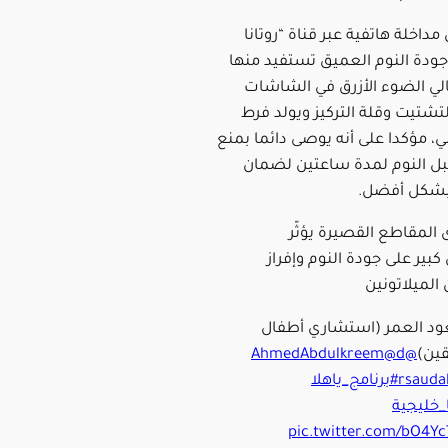
داخلة هاتفية عبر قناة “روتانا
 جودة النوم العميق تستفيد منها
تالي الضوء الأزرق في الشاشات
تشتيت وقلة التركيز ويولد فرط
ي، مؤكدا على أنه يوصى دائما بمنع
ل النوم لمدة ساعتين لضمان
 بشكل أفضل.
المقاطع القصيرة يؤثّر
بير على جودة النوم وإفراز
الميلاتونين
ود العمر (استشاري أطفال
ين)
@AhmedAbdulkreem
@d
rsauda
#برنامج_ياهلا
ا_خليجية
pic.twitter.com/bO4Y