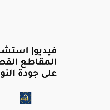
فيديو| استشا
المقاطع القصي
على جودة النو