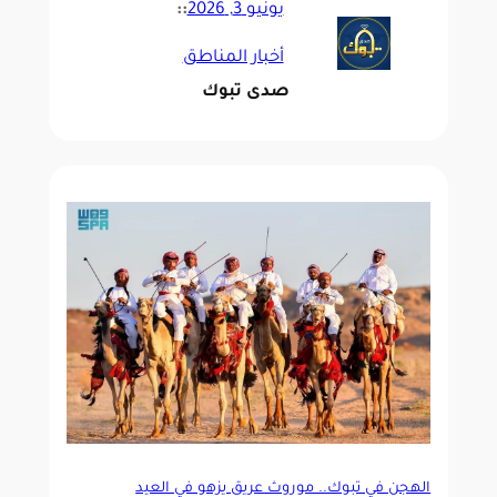
يونيو 3, 2026
::
أخبار المناطق
صدى تبوك
الهجن في تبوك.. موروث عريق يزهو في العيد