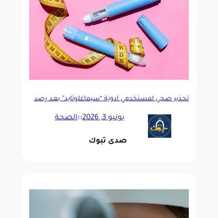
تحذير صحي لمستخدمي أدوية “سيماغلوتايد” بعد رصد
ارتباط نادر بفقدان البصر
يونيو 3, 2026
::
الصحة
صدى تبوك