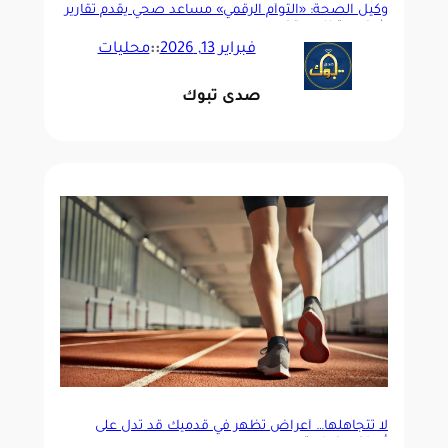
وكيل الصحة: «التوأم الرقمي» مساعد صحي يقدم تقارير
شخصية للمستخدمين
فبراير 13, 2026
::
محليات
صدى تبوك
لا تتجاهلها… أعراض تظهر في قدميك قد تدل على
أمراض خطيرة