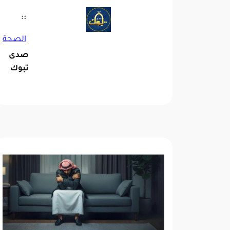
::
الصحة
صدى
تبوك