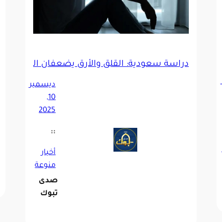
 نفسية شتوية تحذر منها «الصحة»
دراسة سعودية: القلق والأرق يضعفان المناعة ويقلّ
ديسمبر
10,
2025
::
أخبار
منوعة
صدى
تبوك