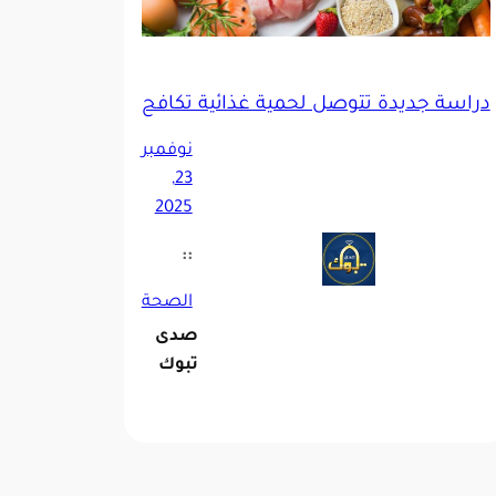
دراسة جديدة تتوصل لحمية غذائية تكافح الاكتئاب
صان خلايا “القاتلة الطبيعية”
نوفمبر
23,
2025
::
الصحة
صدى
تبوك