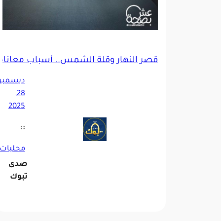
قصر النهار وقلة الشمس.. أسباب معاناة
ديسمبر
28,
2025
::
محليات
صدى
تبوك