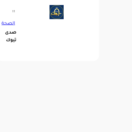
::
الصحة
صدى
تبوك