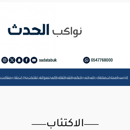
الرئيسية
محليات
مناطق
رياضية
عربية
عالمية
تقنية
ثقافية
المجتمع
الفن
لقاءات
حوارات
تقارير
مقالات
ش
الاكتئاب