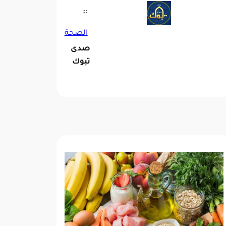
::
الصحة
صدى
تبوك