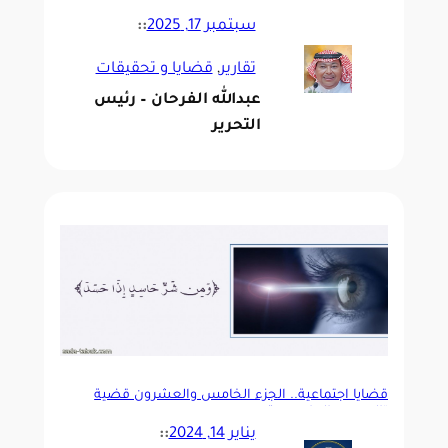
سبتمبر 17, 2025
::
تقارير
, 
قضايا و تحقيقات
عبدالله الفرحان – رئيس
التحرير
قضايا اجتماعية.. الجزء الخامس والعشرون قضية
“الحسد والحاسدين”
يناير 14, 2024
::