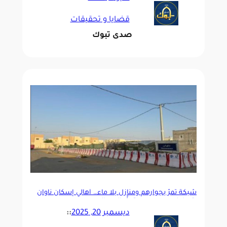
قضايا و تحقيقات
صدى تبوك
شبكة تمرّ بجوارهم ومنازل بلا ماء… أهالي إسكان ناوان
يتساءلون عن سبب تعثّر الإيصال
ديسمبر 20, 2025
::