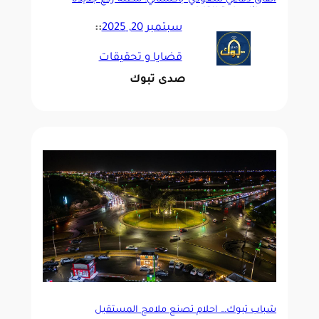
اتفاق دفاعي سعودي–باكستاني: مظلّة ردع جديدة
ورسائل عابرة للقارات
سبتمبر 20, 2025
::
قضايا و تحقيقات
صدى تبوك
شباب تبوك… أحلام تصنع ملامح المستقبل