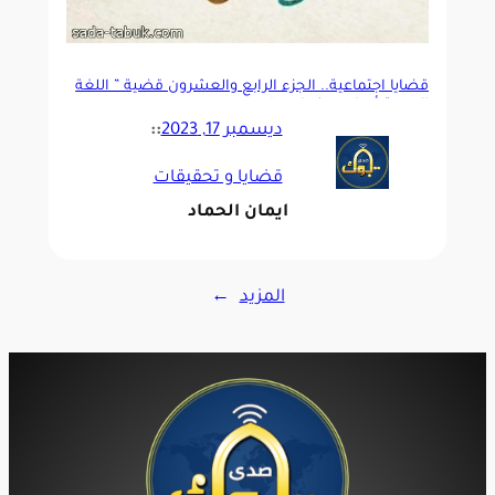
قضايا اجتماعية.. الجزء الرابع والعشرون قضية ” اللغة
العربية أساس ونبراس “
ديسمبر 17, 2023
::
قضايا و تحقيقات
ايمان الحماد
المزيد
→