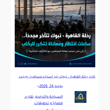
تأخير رحلة القاهرة – تبوك يثير استياء مسافرين ويجدد
مطالبات بتحسين الالتزام بالمواعيد
يونيو 24, 2026
::
السياحة والترفيه
, 
تقارير
, 
قضايا و تحقيقات